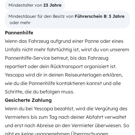
Mindestalter von 
23 Jahre
Deine ersten Schritte mit dem Wohnmobil
Mindestdauer für den Besitz von 
Führerschein B
: 
3 Jahre
Die Bewertungen unserer User
 oder mehr
Pannenhilfe
Hilfe für Mieter
Wenn das Fahrzeug aufgrund einer Panne oder eines
Unfalls nicht mehr fahrtüchtig ist, wirst du von unserem
VERMIETER
Pannenhilfe-Service betreut, bis das Fahrzeug
repartiert oder dein Rücktransport organisiert ist.
Wohnmobil vermieten
Yescapa wird dir in deinen Reiseunterlagen erklären,
Mietvertrag
wie du die Pannenhilfe kontaktieren kannst und alle
Schritte, die du befolgen muss.
Mietversicherung
Gesicherte Zahlung
Mietpannenhilfe
Wenn du bei Yescapa bezahlst, wird die Vergütung des
Vermieters bis zum Tag nach deiner Abfahrt verwaltet
Hilfe für Vermieter
und erst nach Abreise an den Vermieter überwiesen. So
gibt es keine unangenehmen Überraschungen.