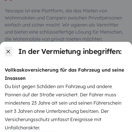
Yescapa ist eine Plattform, die das Mieten von
Wohnmobilen und Campern zwischen Privatpersonen
einfach und sicher macht. Wir agieren als Vermittler
und bieten eine schlüsselfertige Lösung für Menschen,
die Wohnmobile von privat mieten möchten.
In der Vermietung inbegriffen:
Note 4.55/5 von 208 Kundenbewertungen auf Trusted
Shops
Vollkaskoversicherung für das Fahrzeug und seine
Insassen
Instagram
X
Pinterest
Facebook
Du bist gegen Schäden am Fahrzeug und andere
Pannen auf der Straße versichert. Der Fahrer muss
mindestens 23 Jahre alt sein und seinen Führerschein
WOHNMOBIL MIETEN
seit 3 Jahren ohne Unterbrechung besitzen. Der
Wie funktionierts?
Versicherungsschutz umfasst Ereignisse mit
Unfallcharakter.
Wohnmobil mieten