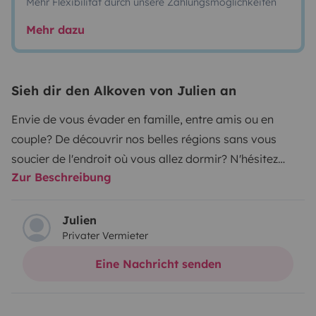
Mehr Flexibilität durch unsere Zahlungsmöglichkeiten
Mehr dazu
Sieh dir den Alkoven von Julien an
Envie de vous évader en famille, entre amis ou en
couple? De découvrir nos belles régions sans vous
soucier de l'endroit où vous allez dormir? N'hésitez
Zur Beschreibung
plus, notre camping-car est fait pour vous!Avec 5
places carte-grise (mais 6 ceintures), ses 7 couchages
(1 lit capucine 2 places, 2 lits superposés et 2 dinettes
Julien
Privater Vermieter
transformables en 2 places et l'autre 1 place) tout le
monde y trouvera son compte!L'eau chaude et le
Eine Nachricht senden
chauffage sont alimentés par 2 bouteilles de gaz, le
panneau photovoltaïque permet d'alimenter le