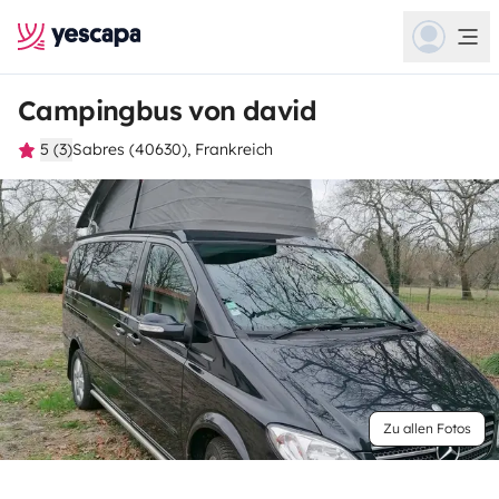
Campingbus von david
5 (3)
Sabres (40630), Frankreich
Zu allen Fotos