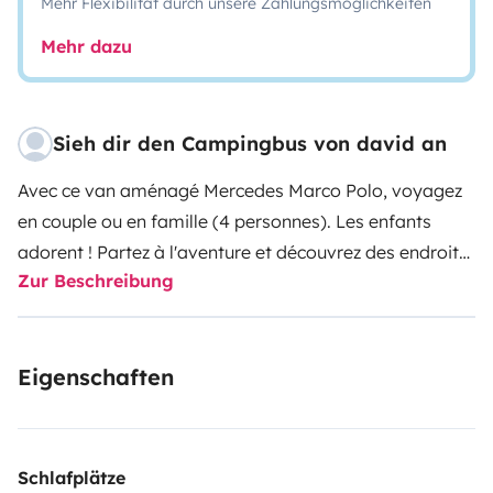
Mehr Flexibilität durch unsere Zahlungsmöglichkeiten
Mehr dazu
Sieh dir den Campingbus von david an
Avec ce van aménagé Mercedes Marco Polo, voyagez
en couple ou en famille (4 personnes). Les enfants
adorent ! Partez à l'aventure et découvrez des endroits
Zur Beschreibung
magiques inaccessibles aux camping-cars. D'une
hauteur d'1m95 et avec des dimensions proches de
celles d'un véhicule classique, ce van vous conduira
Eigenschaften
partout ! Son moteur puissant avec boîte automatique
vous amènera facilement jusqu'au sommet !
Les
couchages :
La suspension pneumatique vous
permettra de dormir à plat si vous êtes garés en pente
Schlafplätze