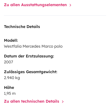
avec sa table intérieure et ses sièges avant pivotants,
Zu allen Ausstattungselementen
soit à l'extérieur avec une table de camping pour 4
personnes (fournie sur demande).
La toilette
:
Douchette extérieure
WC chimique sur demande
Linge
Technische Details
non fourni : serviettes de toilette
Le départ :
Possibilité
de laisser votre véhicule chez nous. A 40 minutes de la
Modell:
plage et 1h30 de la montagne, un large choix de
Westfalia Mercedes Marco polo
destinations s'offre à vous !
Datum der Erstzulassung:
2007
Zulässiges Gesamtgewicht:
2.940 kg
Höhe
1,95 m
Zu allen technischen Details