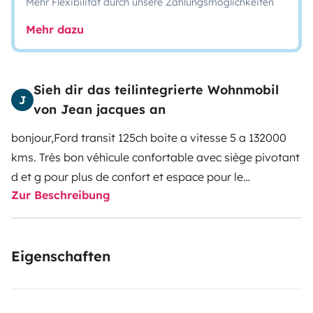
Mehr Flexibilität durch unsere Zahlungsmöglichkeiten
Mehr dazu
Sieh dir das teilintegrierte Wohnmobil
J
von Jean jacques an
bonjour,Ford transit 125ch boite a vitesse 5 a 132000
kms. Très bon véhicule confortable avec siège pivotant
d et g pour plus de confort et espace pour le
Zur Beschreibung
repas.Grand soute ou on peut mettre un matelas de
90cm sur 190 ou les vélos qui évite le porte vélo
derrière et surtout ne risque rien pour le vol et la pluie .
Eigenschaften
Store et grand tapis de sol .Intérieur très propre et
confortable.Bonne route et bon séjour Cordialement