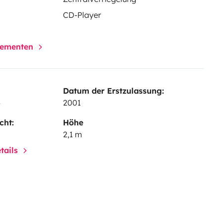
CD-Player
elementen
Datum der Erstzulassung:
4
2001
cht:
Höhe
2,1 m
tails