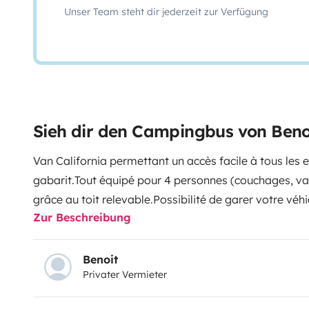
Unser Team steht dir jederzeit zur Verfügung
Sieh dir den Campingbus von Beno
Van California permettant un accès facile à tous les e
gabarit.
Tout équipé pour 4 personnes (couchages, vai
grâce au toit relevable.
Possibilité de garer votre véh
Zur Beschreibung
sécurisé durant votre séjour.
Benoit
Privater Vermieter