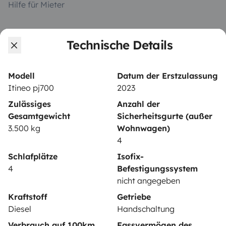
Hilfe für Mieter
Technische Details
VERMIETER
Wohnmobil vermieten
Modell
Datum der Erstzulassung
Mietvertrag
Itineo pj700
2023
Zulässiges
Anzahl der
Mietversicherung
Gesamtgewicht
Sicherheitsgurte (außer
Mietpannenhilfe
3.500 kg
Wohnwagen)
4
Hilfe für Vermieter
Schlafplätze
Isofix-
4
Befestigungssystem
nicht angegeben
Kraftstoff
Getriebe
Sichere Zahlungsweisen
Ratenzahlung
Diesel
Handschaltung
Verbrauch auf 100km
Fassvermögen des