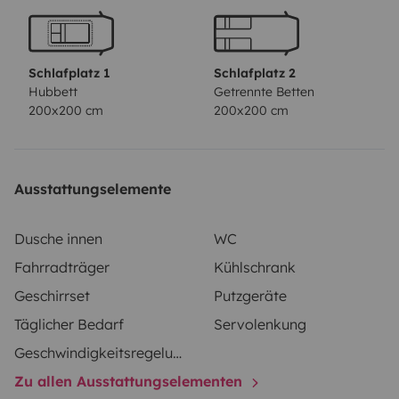
spacieuse .si besoin poser vos questions on vous
répondra avec plaisir.
Schlafplatz 1
Schlafplatz 2
Hubbett
Getrennte Betten
200x200 cm
200x200 cm
Ausstattungselemente
Dusche innen
WC
Fahrradträger
Kühlschrank
Geschirrset
Putzgeräte
Täglicher Bedarf
Servolenkung
Geschwindigkeitsregelung
Zu allen Ausstattungselementen