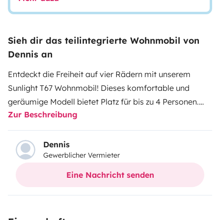
Sieh dir das teilintegrierte Wohnmobil von
Dennis an
Entdeckt die Freiheit auf vier Rädern mit unserem
Sunlight T67 Wohnmobil!
Dieses komfortable und
geräumige Modell bietet Platz für bis zu 4 Personen.
Zur Beschreibung
Zwei Sitzplätze verfügen über ISOFIX zur Befestigung
von Kindersitzen. Es verfügt über eine moderne
Ausstattung, die euren Campingurlaub unvergesslich
Dennis
Gewerblicher Vermieter
machen wird. Das Fahrzeug hat eine zulässige
Gesamtmasse bis 3.500kg und darf mit dem
Eine Nachricht senden
Führerschein der Klasse 3 bzw. B geführt werden.
Zur
Ausstattung gehören ein Tisch mit vier
Campingstühlen. Ebenso findet ihr ein vollständiges