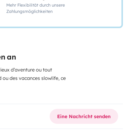
Mehr Flexibilität durch unsere
Zahlungsmöglichkeiten
en an
ieux d’aventure ou tout
 ou des vacances slowlife, ce
ière ainsi que d’un couchage 2
Eine Nachricht senden
ner facilement. Sa caméra de