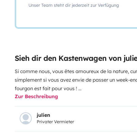
Unser Team steht dir jederzeit zur Verfügung
Sieh dir den Kastenwagen von juli
Si comme nous, vous êtes amoureux de la nature, cur
simplement si vous avez envie de passer un week-end
fourgon est fait pour vous !
Zur Beschreibung
Martin est composé d’un couchage 2 personnes à l’arr
personnes en toit pop up.
julien
Privater Vermieter
Sa longueur de 5m40 est un atout pour vous station