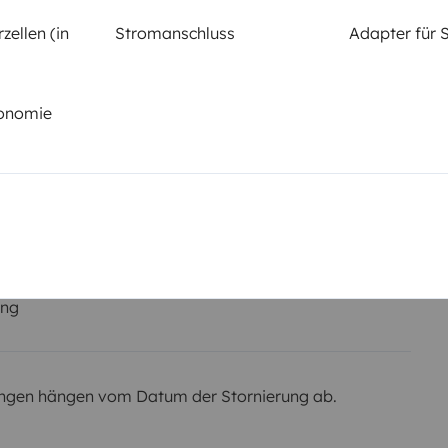
B-Klasse
zellen (in
Stromanschluss
Adapter für 
Rauchen erlaubt
Nicht erlaubt
tonomie
em km
r Kaution
Betrag
r verwaltet,
750 €
ung
ngen hängen vom Datum der Stornierung ab.