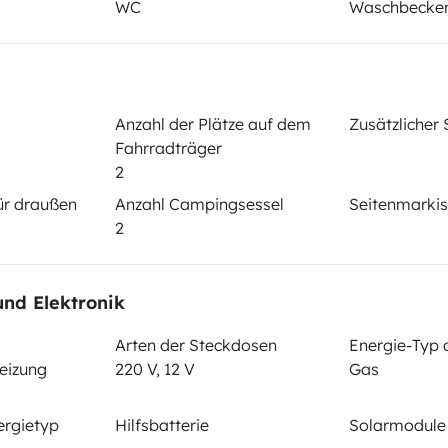
WC
Waschbecke
Datum der Erstzulassung:
2008
Anzahl der Plätze auf dem
Zusätzlicher
cht:
Höhe
Fahrradträger
2,8 m
2
tails
ür draußen
Anzahl Campingsessel
Seitenmarki
2
und Elektronik
Arten der Steckdosen
Energie-Typ 
eizung
220 V, 12 V
Gas
Führerschein (Vorder- und
ergietyp
Hilfsbatterie
Solarmodule
Rückseite)