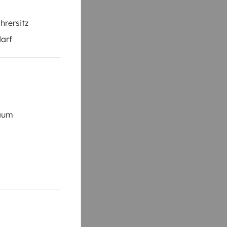
hrersitz
darf
raum