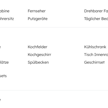
abine
Fernseher
Drehbarer Fa
hrersitz
Putzgeräte
Täglicher Be
Schlafplatz 2
Schlafplatz 3
Alkoven-Bett
Klappbett
140x190 cm
105x190 cm
e
Kochfelder
Kühlschrank
Kochgeschirr
Tisch Innen
lätze
Spülbecken
Geschirrset
WC
Kühlschrank
sets
Putzgeräte
Kaffeemaschine
e
elementen