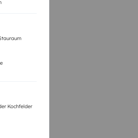
n
 Stauraum
se
der Kochfelder