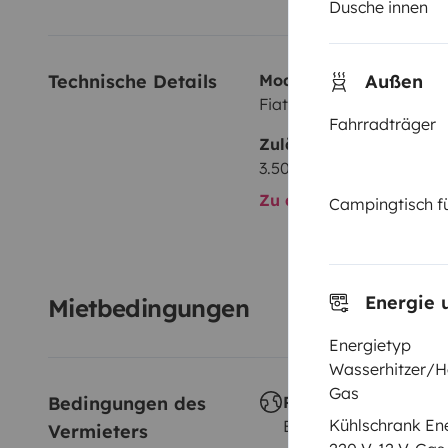
Dusche innen
Außen
Technische Details
Modell:
Fiat
Fahrradträger
Zulässiges Gesamtgewi
3.500 kg
Zu allen technischen De
Campingtisch f
Energie 
Mietbedingungen
Energietyp
Wasserhitzer/H
Gas
Bedingungen des 
Reisen im Ausland
Kühlschrank En
Erlaubt
Vermieters