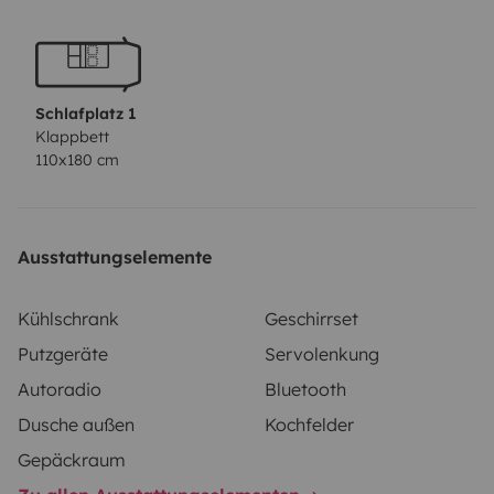
besteht genügend Stauraum. Das belüftete
Aufstelldach mit Insektennetzfenstern ermöglicht eine
Stehhöhe von 1,85 und ist zum kochen,spülen oder
umziehen sehr angenehm. Das Fahrzeug ist mit einer
Schlafplatz 1
zweiten Batterie und einem Innentisch ausgestattet.
Klappbett
110x180 cm
Der Carissimo hat zwei Airbags, ist keine
Rennmaschine aber eine sehr gepflegte und gemütliche
Rarität.
Ausstattungselemente
Kühlschrank
Geschirrset
Putzgeräte
Servolenkung
Autoradio
Bluetooth
Dusche außen
Kochfelder
Gepäckraum