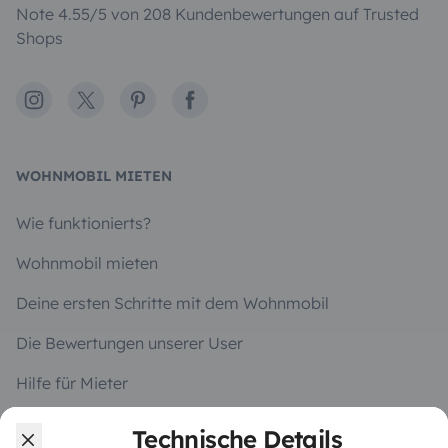
Note 4.55/5 von 208 Kundenbewertungen auf Trusted
Shops
Instagram
X
Pinterest
Facebook
WOHNMOBIL MIETEN
Wie funktionierts?
Wohnmobil mieten
Deine ersten Schritte mit dem Wohnmobil
Die Bewertungen unserer User
Hilfe für Mieter
Technische Details