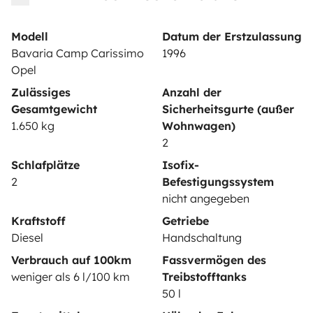
VERMIETER
Modell
Datum der Erstzulassung
Wohnmobil vermieten
Bavaria Camp Carissimo
1996
Mietvertrag
Opel
Zulässiges
Anzahl der
Mietversicherung
Gesamtgewicht
Sicherheitsgurte (außer
Mietpannenhilfe
1.650 kg
Wohnwagen)
2
Hilfe für Vermieter
Schlafplätze
Isofix-
2
Befestigungssystem
nicht angegeben
Kraftstoff
Getriebe
Sichere Zahlungsweisen
Ratenzahlung
Diesel
Handschaltung
Verbrauch auf 100km
Fassvermögen des
weniger als 6 l/100 km
Treibstofftanks
Herunterladen im
Verfügbar auf
50 l
App Store
Google Play