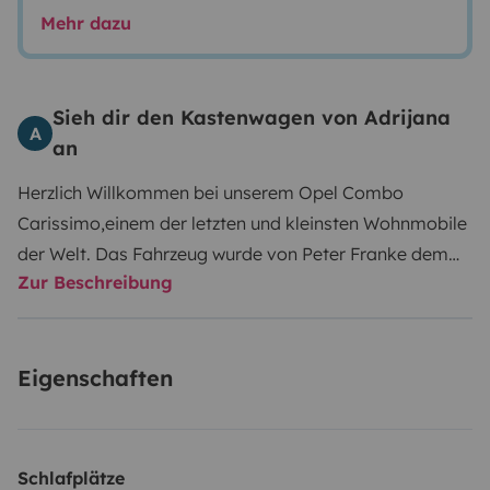
Mehr dazu
Sieh dir den Kastenwagen von Adrijana
A
an
Herzlich Willkommen bei unserem Opel Combo
Carissimo,einem der letzten und kleinsten Wohnmobile
der Welt. Das Fahrzeug wurde von Peter Franke dem
Zur Beschreibung
späteren CEO von Bavaria Camp entwickelt. Auf der
rechten Seite ist eine Küche mit Spüle,Frisch und
Abwassertank. Daneben ist ein zweiflammiger
Eigenschaften
Gasherd. Hinten ist ein Kompressorkühlschrank der
sehr leise arbeitet. Auf der linken Seite ist eine
Combicouch die sich zu einem 182x110 Bett ganz
einfach umklappen lässt. Unter der Combicouch
Schlafplätze