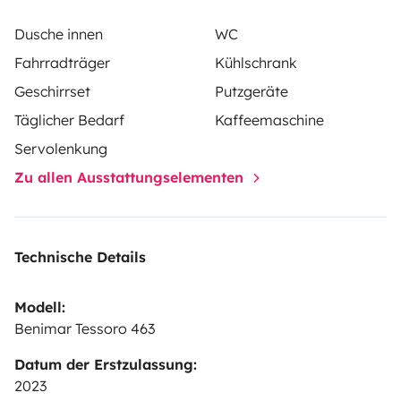
échanges très enrichissante un vrai plaisir.
Alors
n\'hésitez pas à prendre contact.
une caution de 130
Dusche innen
WC
euros pour le ménage intérieur.
une caution de 30 euros
Fahrradträger
Kühlschrank
pour le nettoyage extérieur
et une caution de 100 euros
Geschirrset
Putzgeräte
pour le carburant
A bientôt et bonne route!!
Täglicher Bedarf
Kaffeemaschine
Servolenkung
Zu allen Ausstattungselementen
Technische Details
Modell:
Benimar Tessoro 463
Datum der Erstzulassung:
2023