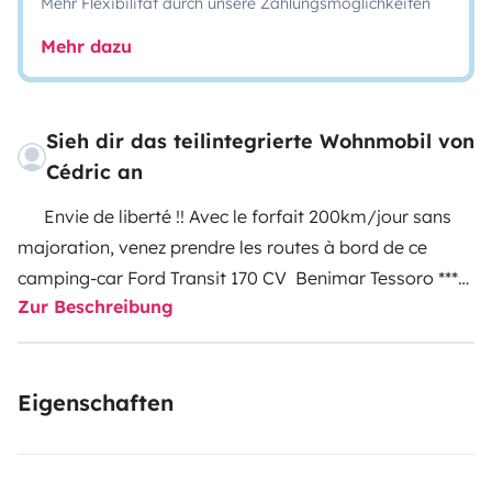
Mehr Flexibilität durch unsere Zahlungsmöglichkeiten
Mehr dazu
Sieh dir das teilintegrierte Wohnmobil von
Cédric an
Envie de liberté !! Avec le forfait 200km/jour sans
majoration, venez prendre les routes à bord de ce
camping-car Ford Transit 170 CV Benimar Tessoro *****
Zur Beschreibung
places et 5 carte grise, 5 couchages!!!
Grâce a son
panneau solaire de 150w et de sa batterie lithium de
150 A avec son convertisseur 2000 vous serez en
Eigenschaften
parfaite autonomie, de sa box internet et de son
antenne 4G, de ses 2 TV connectées, de son
compartiment de 2 bouteilles de gaz et de sa grande