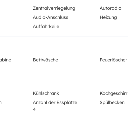
Zentralverriegelung
Autoradio
Audio-Anschluss
Heizung
Auffahrkeile
Schlafplatz 2
Alkoven-Bett
180x200 cm
abine
Bettwäsche
Feuerlöscher
WC
Kühlschrank
Kühlschrank
Kochgeschirr
Servolenkung
m
Anzahl der Essplätze
Spülbecken
Autoradio
4
elementen