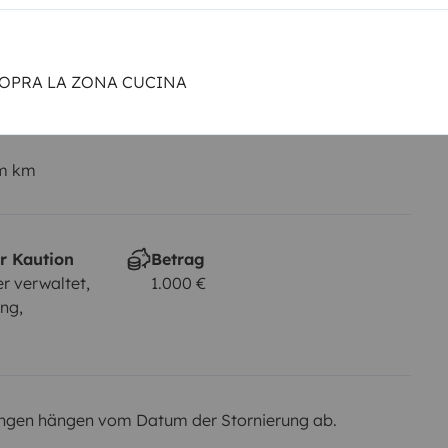
B-Klasse
Rauchen erlaubt
Nicht erlaubt
OPRA LA ZONA CUCINA
em km
r Kaution
Betrag
r verwaltet,
1.000 €
ng,
ngen hängen vom Datum der Stornierung ab.