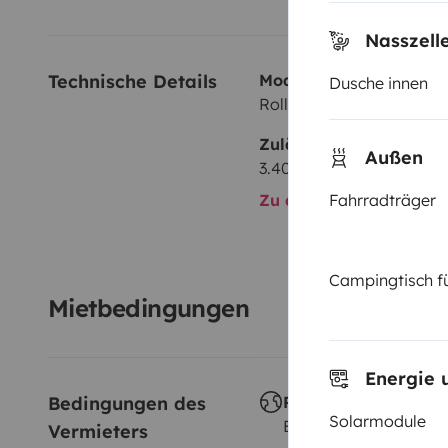
Nasszell
Technische Details
Modell:
Dusche innen
Roller Team Roller team 
Zulässiges Gesamtgewi
Außen
3.400 kg
Fahrradträger
Zu allen technischen De
Campingtisch f
Mietbedingungen
Energie 
Bedingungen des 
Reisen im Ausland
Solarmodule
Erlaubt
Vermieters