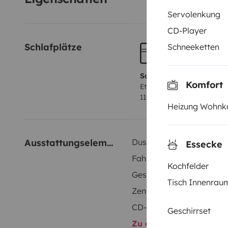
Servolenkung
CD-Player
Schlafplätze
Schneeketten
Schlafplatz 1
Komfort
Etagenbett
110x200 cm
Heizung Wohnk
Ausstattungselemente
Dusche innen
Essecke
Fahrradträger
Kochfelder
Geschirrset
Tisch Innenrau
Zentralverriegelung
CD-Player
Geschirrset
Zu allen Ausstattungs