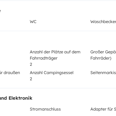
e
Datum der Erstzulassung:
WC
Waschbecke
2
2004
cht:
Höhe
3,15 m
Anzahl der Plätze auf dem
Großer Gepäc
tails
Fahrradträger
Fahrräder)
2
ür draußen
Anzahl Campingsessel
Seitenmarki
2
und Elektronik
Führerschein (Vorder- und
Stromanschluss
Adapter für 
Rückseite)