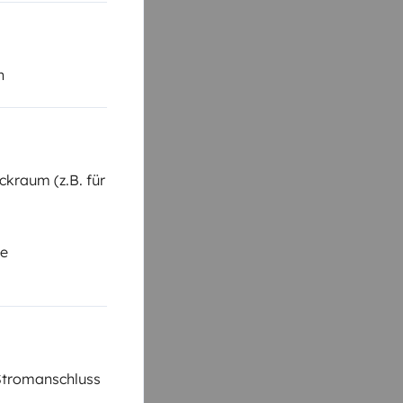
n
kraum (z.B. für
se
Stromanschluss