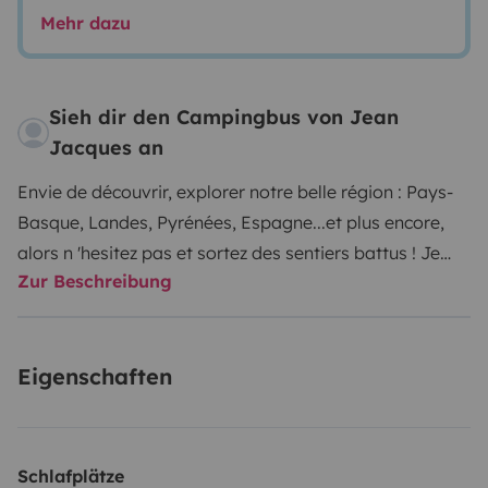
Mehr dazu
Sieh dir den Campingbus von Jean
Jacques an
Envie de découvrir, explorer notre belle région : Pays-
Basque, Landes, Pyrénées, Espagne...et plus encore,
alors n 'hesitez pas et sortez des sentiers battus ! Je
Zur Beschreibung
vous propose en location mon Van en très bon état de
2022 ! Crosscamp Flex TOYOTA pour vos week-ends et
vacances en toute liberté ! 2L 150 CV, boîte manuelle,
Eigenschaften
aides à la conduite...équipé sièges avant avec
tablettes, chauffants et pivotants, banquette arrière 3
places avec système Isofix pour les sièges auto
enfant, Vous pourrez voyager à 4 (carte grise 5 places),
Schlafplätze