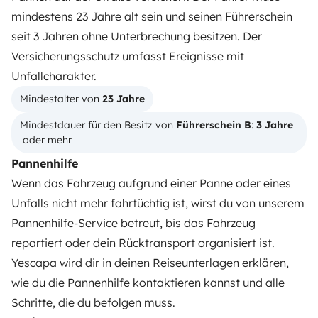
mindestens 23 Jahre alt sein und seinen Führerschein
WOHNMOBIL MIETEN
seit 3 Jahren ohne Unterbrechung besitzen. Der
Wie funktionierts?
Versicherungsschutz umfasst Ereignisse mit
Unfallcharakter.
Wohnmobil mieten
Mindestalter von 
23 Jahre
Deine ersten Schritte mit dem Wohnmobil
Mindestdauer für den Besitz von 
Führerschein B
: 
3 Jahre
Die Bewertungen unserer User
 oder mehr
Pannenhilfe
Hilfe für Mieter
Wenn das Fahrzeug aufgrund einer Panne oder eines
Unfalls nicht mehr fahrtüchtig ist, wirst du von unserem
VERMIETER
Pannenhilfe-Service betreut, bis das Fahrzeug
repartiert oder dein Rücktransport organisiert ist.
Wohnmobil vermieten
Yescapa wird dir in deinen Reiseunterlagen erklären,
Mietvertrag
wie du die Pannenhilfe kontaktieren kannst und alle
Schritte, die du befolgen muss.
Mietversicherung