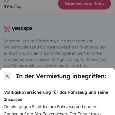
Ab
Reservierungsanfrage
99 €
/Tag
Yescapa ist eine Plattform, die das Mieten von
Wohnmobilen und Campern zwischen Privatpersonen
einfach und sicher macht. Wir agieren als Vermittler
und bieten eine schlüsselfertige Lösung für Menschen,
die Wohnmobile von privat mieten möchten.
In der Vermietung inbegriffen:
Note 4.55/5 von 208 Kundenbewertungen auf Trusted
Shops
Vollkaskoversicherung für das Fahrzeug und seine
Insassen
Instagram
X
Pinterest
Facebook
Du bist gegen Schäden am Fahrzeug und andere
Pannen auf der Straße versichert. Der Fahrer muss