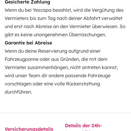
Gesicherte Zahlung
Mietpannenhilfe
Wenn du bei Yescapa bezahlst, wird die Vergütung des
Vermieters bis zum Tag nach deiner Abfahrt verwaltet
Hilfe für Vermieter
und erst nach Abreise an den Vermieter überwiesen. So
gibt es keine unangenehmen Überraschungen.
Garantie bei Abreise
Wenn du deine Reservierung aufgrund einer
Sichere Zahlungsweisen
Ratenzahlung
Fahrzeugpanne oder aus Gründen, die mit dem
Vermieter zusammenhängen, nicht antreten kannst,
Herunterladen im
Verfügbar auf
wird unser Team dir andere passende Fahrzeuge
App Store
Google Play
vorschlagen oder eine volle Rückerstattung
durchführen.
Blog
Kontakt
Offene Stellen
AGB
Datenschutz
Cookies
Details der 24h-
Versicherungsdetails