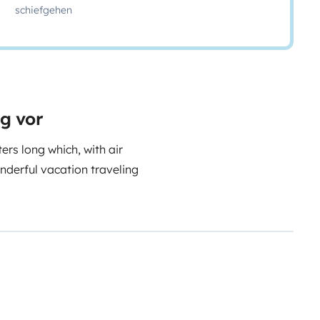
schiefgehen
ug vor
rs long which, with air
onderful vacation traveling