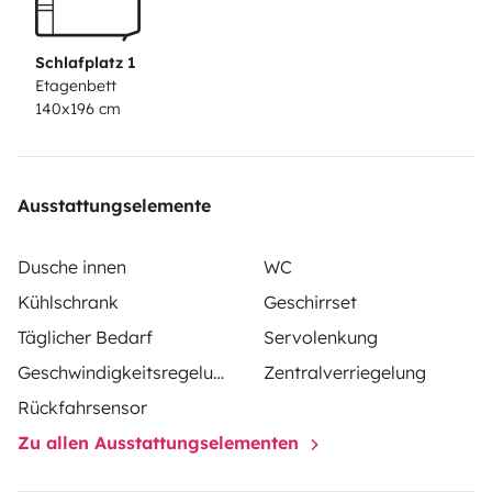
électrique, Cales de niveau,
Il ne vous reste plus qu'à
prendre vos oreillers, draps et couettes pour profiter
Schlafplatz 1
de la van life.
Vous pourrez garer votre véhicule sur un
Etagenbett
140x196 cm
parking gardé, sécurisé et fermé…….sans surplus 😊
A
bientôt pour vous mettre en main le véhicule.
Ausstattungselemente
Dusche innen
WC
Kühlschrank
Geschirrset
Täglicher Bedarf
Servolenkung
Geschwindigkeitsregelung
Zentralverriegelung
Rückfahrsensor
Zu allen Ausstattungselementen