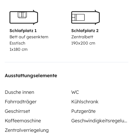
répondre à vos questions et pour organiser votre
prochain voyage en camping-car en toute sérénité.
À
bientôt !
Schlafplatz 1
Schlafplatz 2
Bett auf gesenktem
Zentralbett
Esstisch
190x200 cm
1x180 cm
Ausstattungselemente
Dusche innen
WC
Fahrradträger
Kühlschrank
Geschirrset
Putzgeräte
Kaffeemaschine
Geschwindigkeitsregelung
Zentralverriegelung