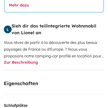
Mehr dazu
Sieh dir das teilintegrierte Wohnmobil
L
von Lionel an
Vous rêvez de partir à la découverte des plus beaux
paysages de France ou d'Europe. ? Nous vous
proposons notre camping-car profilé en location pour
Zur Beschreibung
répondre à vos envies de voyages. Equipé de toutes
les commodités nécessaires, il vous permettra de
passer des vacances inoubliables et en toute
Eigenschaften
liberté.
Notre camping-car est disponible à la location
tout au long de l'année. Tarifs ajustables en fonction de
la durée de la location et de la saison.
N'hésitez pas à
nous contacter. Nous sommes à votre disposition pour
Schlafplätze