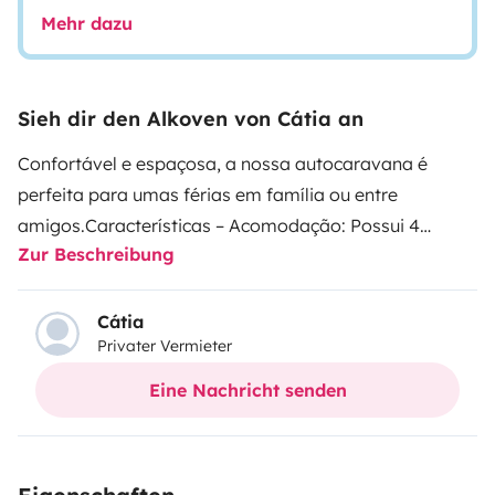
Mehr dazu
Sieh dir den Alkoven von Cátia an
Confortável e espaçosa, a nossa autocaravana é
perfeita para umas férias em família ou entre
amigos.
Características – Acomodação:
Possui 4
Zur Beschreibung
lugares sentados e 5 lugares de dormida: 1 cama de
casal no cappuccino, 1 cama de casal (de montar na
mesa) e 1 camas individual (sofa);
A cozinha está
Cátia
Privater Vermieter
equipada com fogão alimentado a gás, banca e
frigorífico (com congelador).
A casa de banho é
Eine Nachricht senden
composta por sanita química fixa, lavatório e cabine
de duche.
Características técnicas:
A autocaravana
possui um painel solar, que carrega a bateria durante