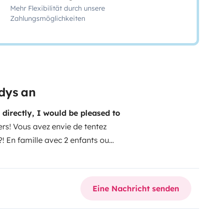
Mehr Flexibilität durch unsere
Zahlungsmöglichkeiten
dys an
 directly, I would be pleased to
rs! Vous avez envie de tentez
! En famille avec 2 enfants ou
gé grand confort, spacieux et
otre fourgon Randger entièrement
on surtout hors autoroute.
Partez
Eine Nachricht senden
er à des spots merveilleux et de
ande autonomie pour de long