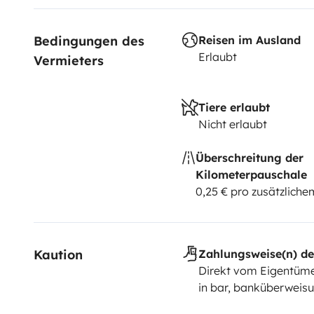
caution. Le véhicule est neuf, merci de faire comme si 
rencontrer,
Gladys et Steven
Bedingungen des 
Reisen im Ausland
Erlaubt
Vermieters
Tiere erlaubt
Nicht erlaubt
Überschreitung der
Kilometerpauschale
0,25 € pro zusätzlich
Kaution
Zahlungsweise(n) de
Direkt vom Eigentüme
in bar, banküberweis