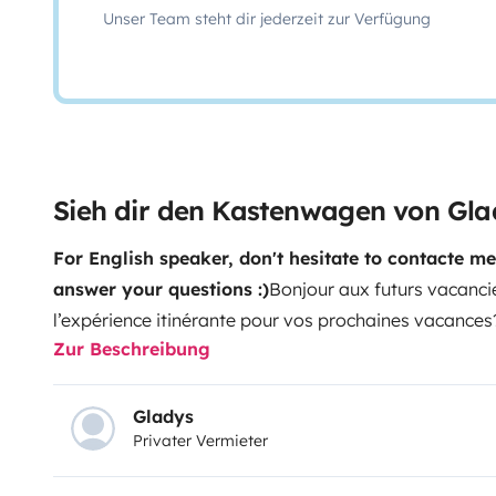
Unser Team steht dir jederzeit zur Verfügung
Sieh dir den Kastenwagen von Gla
For English speaker, don't hesitate to contacte me
answer your questions :)
Bonjour aux futurs vacancie
l’expérience itinérante pour vos prochaines vacances?
Zur Beschreibung
entre amis, séjournez à bord de notre fourgon aména
bien aménagé. Vous allez découvrir les plaisirs de n
neuf, avec la nouvelle cabine Fiat, faible consommati
Gladys
Privater Vermieter
avec le minimum de contrainte, la possibilité d'accéd
circuler en toute de simplicité. Véhicule avec une gr