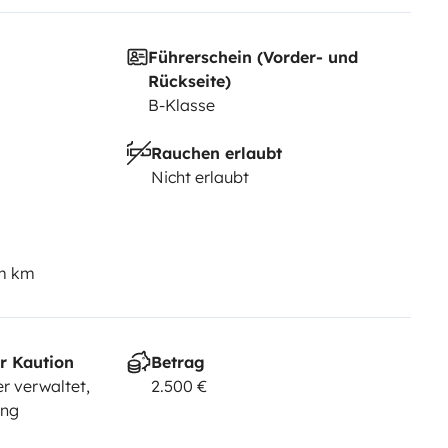
c'était le votre.
Au plaisir de vous
Führerschein (Vorder- und
Rückseite)
B-Klasse
Rauchen erlaubt
Nicht erlaubt
em km
r Kaution
Betrag
r verwaltet,
2.500 €
ung