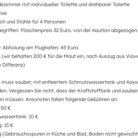
mmer mit individueller Toilette und drehbarer Toilette
Zentralverriegelung
ise
 und Stühle für 4 Personen
elementen
nbegriffen: Flaschenpreis 32 Euro. von der Kaution abgezogen
ur Abholung am Flughafen: 45 Euro.
€ (wir behalten 200 € für die Maut ein, nach Auszug aus Viav
Datum der Erstzulassung:
D
2004
e Differenz)
cht:
Höhe
muss sauber, mit entleertem Schmutzwassertank und Kasse
2,85 m
n. Vergessen Sie nicht, dass der Kraftstofftank und saube
tails
en müssen. Ansonsten fallen folgende Gebühren an:
 50 €
wassertank: 10 €
: 15 €
g (Gebrauchsspuren in Küche und Bad, Boden nicht gewischt