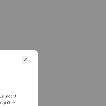
 Es macht
fügt über