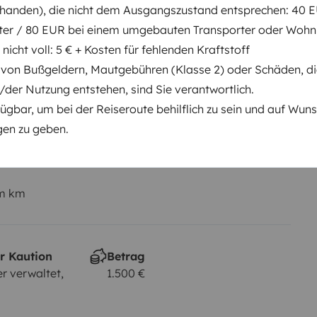
handen), die nicht dem Ausgangszustand entsprechen: 40 E
ter / 80 EUR bei einem umgebauten Transporter oder Woh
Führerschein (Vorder- und
 nicht voll: 5 € + Kosten für fehlenden Kraftstoff
Rückseite)
g von Bußgeldern, Mautgebühren (Klasse 2) oder Schäden, d
B-Klasse
/der Nutzung entstehen, sind Sie verantwortlich.
Rauchen erlaubt
fügbar, um bei der Reiseroute behilflich zu sein und auf Wun
Nicht erlaubt
en zu geben.
em km
r Kaution
Betrag
r verwaltet,
1.500 €