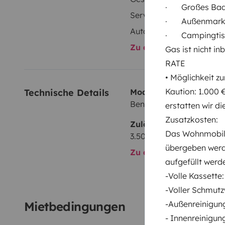
· Großes Badezi
Servolenkung
· Außenmark
Autoradio
· Campingtisch
Zu allen Ausstattungs
Gas ist nicht i
RATE
• Möglichkeit z
Kaution: 1.000 
Technische Details
Modell:
Benimar Europe 6000 L
erstatten wir di
Zusatzkosten:
Zulässiges Gesamtgewi
Das Wohnmobil 
3.500 kg
übergeben werde
Zu allen technischen De
aufgefüllt werd
-Volle Kassette:
-Voller Schmutz
-Außenreinigung
Mietbedingungen
- Innenreinigun