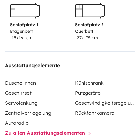
estacionaria.
Facilidad de aparcamiento gracias a
cámara trasera.
Fianza 800€ con selección de seguro
premium.
Fianza 1200€ con selección de seguro básico.
Schlafplatz 1
Schlafplatz 2
Etagenbett
Querbett
115x161 cm
127x175 cm
Ausstattungselemente
Dusche innen
Kühlschrank
Geschirrset
Putzgeräte
Servolenkung
Geschwindigkeitsregelung
Zentralverriegelung
Rückfahrkamera
Autoradio
Zu allen Ausstattungselementen