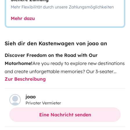
Mehr Flexibilität durch unsere Zahlungsmöglichkeiten
Mehr dazu
Sieh dir den Kastenwagen von joao an
Discover Freedom on the Road with Our
Motorhome!
Are you ready to explore new destinations
and create unforgettable memories? Our 3-seater
Zur Beschreibung
motorhome is the perfect choice for those seeking
comfort, practicality, and the freedom to travel in
style. Ideal for couples, families, or small groups of
joao
Privater Vermieter
friends, it offers everything you need for a worry-free
adventure.
Features:
Optimized Space
– Perfect for up
Eine Nachricht senden
to 3 people, with comfortable and practical
accommodations.
Home Comfort on the Road
– Fully