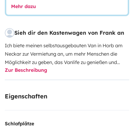
Mehr dazu
Sieh dir den Kastenwagen von Frank an
Ich biete meinen selbstausgebauten Van in Horb am
Neckar zur Vermietung an, um mehr Menschen die
Möglichkeit zu geben, das Vanlife zu genießen und
Zur Beschreibung
auszuprobieren. Der Van ist für bis zu 2 Personen
ausgebaut und kann autark genutzt werden. Die
Vanvermietung in Horb am Neckar ermöglicht es dir,
Eigenschaften
deine Reisen flexibler und komfortabler zu gestalten.
Dieser Sprinter, namens Viktor ist ideal für Paare,
Freunde oder Familien, die ein Abenteuer erleben und
den Komfort eines Vans genießen möchten. Er ist mit
Schlafplätze
modernster Technik ausgestattet und bietet einen