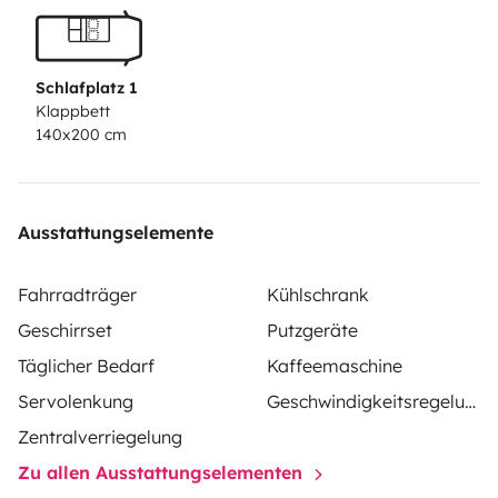
geräumigen Innenraum. Dieser Sprinter für 2 Personen
ist die perfekte Wahl für Reisen in Deutschland und
Europa. Buchen Sie jetzt Viktor und erlebe
Schlafplatz 1
unvergessliche Reisen!
Klappbett
140x200 cm
Ausstattungselemente
Fahrradträger
Kühlschrank
Geschirrset
Putzgeräte
Täglicher Bedarf
Kaffeemaschine
Servolenkung
Geschwindigkeitsregelung
Zentralverriegelung
Zu allen Ausstattungselementen