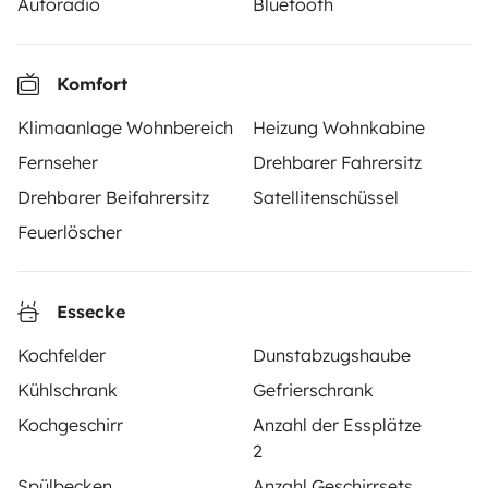
Autoradio
Bluetooth
und bieten eine schlüsselfertige Lösung für Menschen,
die Wohnmobile von privat mieten möchten.
Komfort
Note 4.55/5 von 208 Kundenbewertungen auf Trusted
Shops
Klimaanlage Wohnbereich
Heizung Wohnkabine
Fernseher
Drehbarer Fahrersitz
Instagram
X
Pinterest
Facebook
Drehbarer Beifahrersitz
Satellitenschüssel
Feuerlöscher
WOHNMOBIL MIETEN
Essecke
Wie funktionierts?
Kochfelder
Dunstabzugshaube
Wohnmobil mieten
Kühlschrank
Gefrierschrank
Deine ersten Schritte mit dem Wohnmobil
Kochgeschirr
Anzahl der Essplätze
2
Die Bewertungen unserer User
Spülbecken
Anzahl Geschirrsets