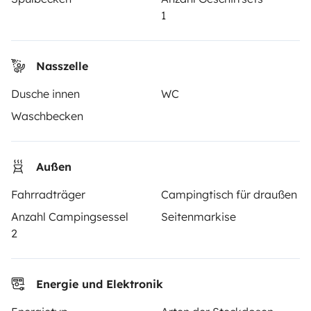
Hilfe für Mieter
1
VERMIETER
Nasszelle
Dusche innen
WC
Wohnmobil vermieten
Waschbecken
Mietvertrag
Mietversicherung
Außen
Mietpannenhilfe
Fahrradträger
Campingtisch für draußen
Hilfe für Vermieter
Anzahl Campingsessel
Seitenmarkise
2
Energie und Elektronik
Sichere Zahlungsweisen
Ratenzahlung