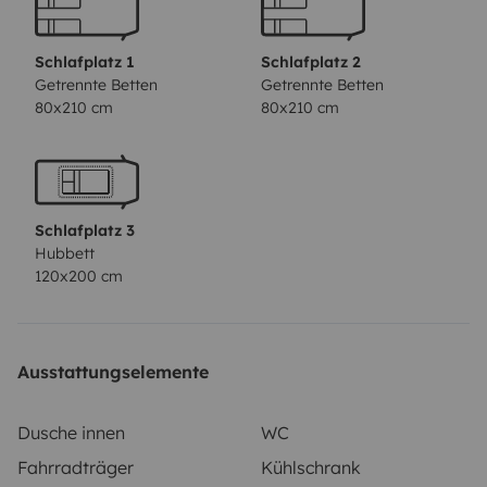
your trip you do not lack anything, we equip the
vehicles with a multitude of accessories that give them
Schlafplatz 1
Schlafplatz 2
enough autonomy to spend a long time with your
Getrennte Betten
Getrennte Betten
80x210 cm
80x210 cm
home in tow. It has a bathroom separate from the
shower, a large trivalent refrigerator (gas, 12v and
220v). Gas fires, heating and hot water. It has a power
inverter in the living room area, awning, bike rack, TV
Schlafplatz 3
with antenna... To make your trip complete and in case
Hubbett
you can't bring it from home, we offer some extras
120x200 cm
such as bedding, kitchenware.
By renting this vehicle
you will have unlimited mileage, full comprehensive
insurance with an excess of €800. If the schedules we
Ausstattungselemente
offer do not fit you or you need any extra service, do
not hesitate to contact us.
We adapt to you and your
Dusche innen
WC
circumstances! Keep browsing and you will see the
Fahrradträger
Kühlschrank
most technical data such as the number of seats,