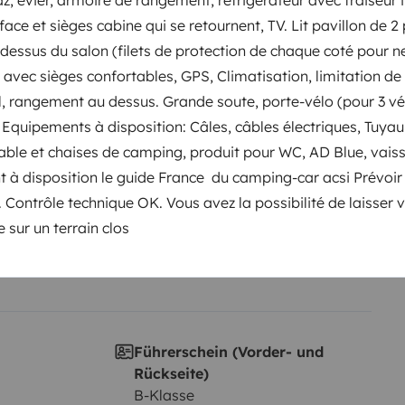
ace et sièges cabine qui se retournent, TV. Lit pavillon de 
dessus du salon (filets de protection de chaque coté pour n
Datum der Erstzulassung:
avec sièges confortables, GPS, Climatisation, limitation de 
SORO 497
2019
, rangement au dessus. Grande soute, porte-vélo (pour 3 vél
cht:
Höhe
 Equipements à disposition: Câles, câbles électriques, Tuyau
3 m
able et chaises de camping, produit pour WC, AD Blue, vaiss
tails
 à disposition le guide France du camping-car acsi Prévoir l
e. Contrôle technique OK. Vous avez la possibilité de laisser 
e sur un terrain clos
Führerschein (Vorder- und
Rückseite)
B-Klasse