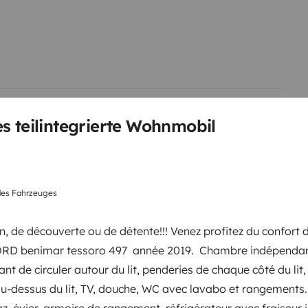
porte-vélo (pour 3 vélos), store
bles électriques, Tuyau à eau,
our WC, AD Blue, vaisselle) Vous
ing-car acsi Prévoir literie et
possibilité de laisser votre
s teilintegrierte Wohnmobil
WC
des Fahrzeuges
Kühlschrank
Servolenkung
n, de découverte ou de détente!!! Venez profitez du confort
g
Zentralverriegelung
RD benimar tessoro 497 année 2019. Chambre indépendant
nt de circuler autour du lit, penderies de chaque côté du lit
-dessus du lit, TV, douche, WC avec lavabo et rangements.
elementen
z, évier, armoire de rangement, réfrigérateur avec fraiseur 