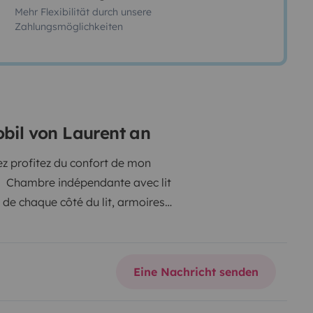
Mehr Flexibilität durch unsere
Zahlungsmöglichkeiten
obil von Laurent an
ez profitez du confort de mon
 Chambre indépendante avec lit
s de chaque côté du lit, armoires
lavabo et rangements. Cuisine
érateur avec fraiseur intégré.
, TV. Lit pavillon de 2 personnes
Eine Nachricht senden
 de chaque coté pour ne pas
sation, limitation de vitesse,