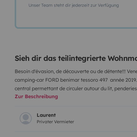
Unser Team steht dir jederzeit zur Verfügung
Sieh dir das teilintegrierte Wohnm
Besoin d'évasion, de découverte ou de détente!!! Ven
camping-car FORD benimar tessoro 497 année 2019.
central permettant de circuler autour du lit, penderie
Zur Beschreibung
de rangement au-dessus du lit, TV, douche, WC avec 
avec 3 feux à gaz, évier, armoire de rangement, réfrig
Salon façade à face et sièges cabine qui se retournent
Laurent
Privater Vermieter
qui descend au-dessus du salon (filets de protection
tomber) Cabine avec sièges confortables, GPS, Climati