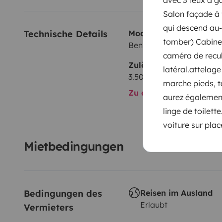
Salon façade à f
qui descend au-
Technische Details
Modell:
tomber) Cabine 
Benimar BENIMAR TES
caméra de recul
Zulässiges Gesamtgewi
latéral.attelage
3.500 kg
marche pieds, t
Zu allen technischen De
aurez également
linge de toilett
voiture sur plac
Mietbedingungen
Bedingungen des 
Reisen im Ausland
Erlaubt
Vermieters