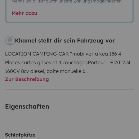
Mehr Flexibilität durch unsere Zahlungsmöglichkeiten
Mehr dazu
Khamel stellt dir sein Fahrzeug vor
LOCATION CAMPING-CAR “mobilvetta kea I86 4
Places cartes grises et 4 couchagesPorteur : FIAT 2.3L
160CV 8cv diesel, boite manuelle 6
Zur Beschreibung
vitessesClimatisation, régulateur de vitesse, autoradio
CD-USB, caméra de recul Cellule : Grand salon face à
face , douche et wc séparé, cuisine avec 3 feux gaz,
Eigenschaften
grand frigo 150L avec congelo, 2 télévision avec USB
intégré, climatisation cellule , chauffage truma 6eh gaz
électrique , store extérieur 4m50 avec éclairage LED,
panneau solaire 160w attelage micro onde four
Schlafplätze