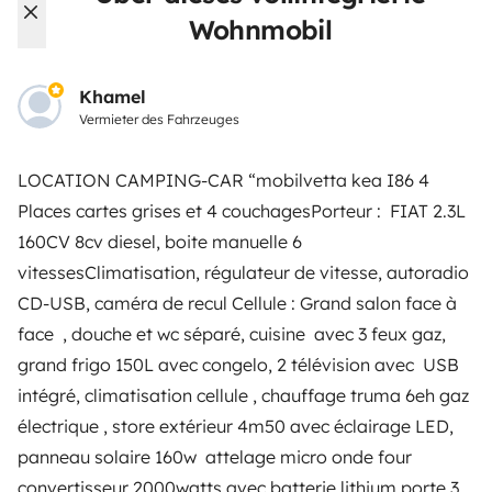
Wohnmobil
Die Bewertungen unserer User
Hilfe für Mieter
Khamel
Vermieter des Fahrzeuges
VERMIETER
LOCATION CAMPING-CAR “mobilvetta kea I86 4
Places cartes grises et 4 couchagesPorteur : FIAT 2.3L
Wohnmobil vermieten
160CV 8cv diesel, boite manuelle 6
Mietvertrag
vitessesClimatisation, régulateur de vitesse, autoradio
CD-USB, caméra de recul Cellule : Grand salon face à
Mietversicherung
face , douche et wc séparé, cuisine avec 3 feux gaz,
Mietpannenhilfe
grand frigo 150L avec congelo, 2 télévision avec USB
intégré, climatisation cellule , chauffage truma 6eh gaz
Hilfe für Vermieter
électrique , store extérieur 4m50 avec éclairage LED,
panneau solaire 160w attelage micro onde four
convertisseur 2000watts avec batterie lithium porte 3