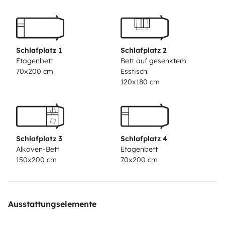
peut au choix soit mettre un attelage soit une petite
soute avec 4 porte vélo (4 VAE qui peuvent se charger
en roulant ) avec barbecue incorporé et divers
rangements (pratique pour tout ce qui est
Schlafplatz 1
Schlafplatz 2
extérieur).
Tout le nécessaire pour l’approvisionnement
Etagenbett
Bett auf gesenktem
70x200 cm
Esstisch
en eau /électricité /gaz est fourni avec le véhicule.
120x180 cm
Schlafplatz 3
Schlafplatz 4
Alkoven-Bett
Etagenbett
150x200 cm
70x200 cm
Ausstattungselemente