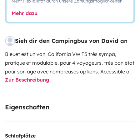
Mehr Flexibilität durch unsere Zahlungsmöglichkeiten
Mehr dazu
Sieh dir den Campingbus von David an
Bleuet est un van, California VW T5 très sympa,
pratique et modulable, pour 4 voyageurs, très bon état
pour son age avec nombreuses options. Accessible à
Zur Beschreibung
15 minutes sortie d'autoroute 'Agen' (stationnement de
votre véhicule possible sur notre propriété).
Passe
partout, hauteur moins 2m (même tarif qu'une voiture
Eigenschaften
sur autoroute).
Store latéral et toit relevable avec 2
ouvertures latérales.
Matelas sup pour le couchage bas
pour plus de confort.
Climatisation et chauffage, retro
rabattable élect.
Chargeur 6 CD, éclairage intérieur,
Schlafplätze