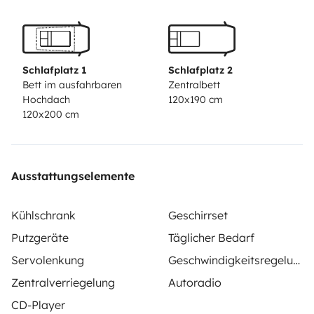
frigo 30l, cuisine 2 feux gaz, évier, vaisselle pour 4, set
huile/vinaigre/sel/poivre et café/thé et sucre.
Filet de
sécurité (enfants) pour le lit du haut, nombreux
rangements...
Equipé d'un attelage.
En supplément : kit
Schlafplatz 1
Schlafplatz 2
toilette nomade (CareBag), douche, barbecue...
Bett im ausfahrbaren
Zentralbett
Hochdach
120x190 cm
120x200 cm
Ausstattungselemente
Kühlschrank
Geschirrset
Putzgeräte
Täglicher Bedarf
Servolenkung
Geschwindigkeitsregelung
Zentralverriegelung
Autoradio
CD-Player