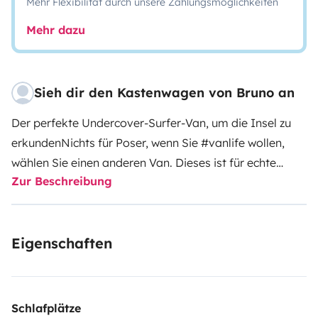
Mehr Flexibilität durch unsere Zahlungsmöglichkeiten
Mehr dazu
Sieh dir den Kastenwagen von Bruno an
Der perfekte Undercover-Surfer-Van, um die Insel zu
erkunden
Nichts für Poser, wenn Sie #vanlife wollen,
wählen Sie einen anderen Van. Dieses ist für echte
Zur Beschreibung
Menschen gedacht, die gut schlafen und überall auf der
Insel hinfahren möchten.
Eigenschaften
Schlafplätze