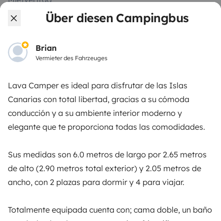
Über diesen Campingbus
Mietversicherung
Mietpannenhilfe
Brian
Hilfe für Vermieter
Vermieter des Fahrzeuges
Lava Camper es ideal para disfrutar de las Islas
Canarias con total libertad, gracias a su cómoda
conducción y a su ambiente interior moderno y
Sichere Zahlungsweisen
Ratenzahlung
elegante que te proporciona todas las comodidades.
Herunterladen im
Verfügbar auf
Sus medidas son 6.0 metros de largo por 2.65 metros
App Store
Google Play
de alto (2.90 metros total exterior) y 2.05 metros de
ancho, con 2 plazas para dormir y 4 para viajar.
Blog
Kontakt
Offene Stellen
AGB
Totalmente equipada cuenta con; cama doble, un baño