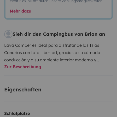
Mehr Flexibilität durch unsere Zahlungsmöglichkeiten
Mehr dazu
Sieh dir den Campingbus von Brian an
Lava Camper es ideal para disfrutar de las Islas
Canarias con total libertad, gracias a su cómoda
conducción y a su ambiente interior moderno y
Zur Beschreibung
elegante que te proporciona todas las comodidades.
Sus medidas son 6.0 metros de largo por 2.65 metros
Eigenschaften
de alto (2.90 metros total exterior) y 2.05 metros de
ancho, con 2 plazas para dormir y 4 para viajar.
Totalmente equipada cuenta con; cama doble, un baño
Schlafplätze