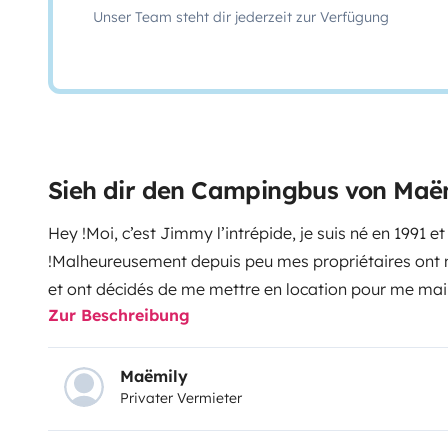
Unser Team steht dir jederzeit zur Verfügung
Sieh dir den Campingbus von Maë
Hey !Moi, c’est Jimmy l’intrépide, je suis né en 1991 e
!Malheureusement depuis peu mes propriétaires ont 
et ont décidés de me mettre en location pour me main
Zur Beschreibung
découvrir la vanlife !Effectivement, Jimmy est un van q
confortable, robuste et passe partout, tout ce dont 
vous !Jimmy n’est plus tout jeune et roule tranquille si
Maëmily
Privater Vermieter
Dijon-Bordeaux en moins de temps qu’il n’en faut pour
fait pour vous. D'ailleurs, il préfère les petits trajets