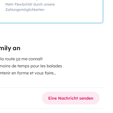
Mehr Flexibilität durch unsere
Zahlungsmöglichkeiten
mily an
t la route ça me connaît
moins de temps pour les balades
tenir en forme et vous faire
ui connaît bien la route, il est
ont besoin des aventuriers comme
 vous aviez l’intention de faire un
Eine Nachricht senden
 le dire, alors Jimmy n’est pas
, car son âge le rend souvent sujet