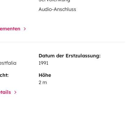
Audio-Anschluss
elementen
Datum der Erstzulassung:
estfalia
1991
cht:
Höhe
2 m
tails