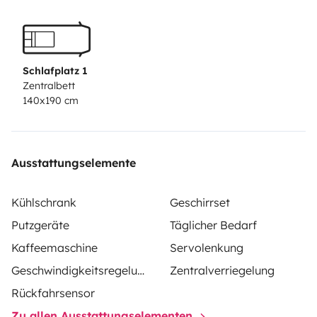
Wenn Sie weitere Fragen haben, zögern Sie nicht, uns zu
kontaktieren!
Das Auto muss in dem Zustand zurückgegeben werden,
in dem es geliefert wurde.
Schlafplatz 1
Zentralbett
140x190 cm
Ausstattungselemente
Kühlschrank
Geschirrset
Putzgeräte
Täglicher Bedarf
Kaffeemaschine
Servolenkung
Geschwindigkeitsregelung
Zentralverriegelung
Rückfahrsensor
Zu allen Ausstattungselementen