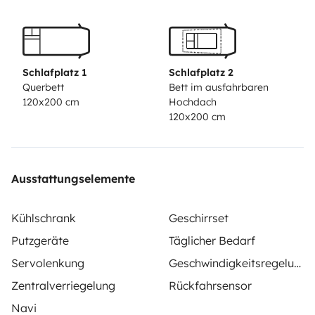
les 4 sièges face à face, et de nombreux rangements
qui permettent de garder l'intérieur toujours organisé.
Pour le repas, vous disposez d'un frigo, deux feux, et
d'un évier). En cas de température basse, possibilité de
Schlafplatz 1
Schlafplatz 2
mettre le chauffage stationnaire (fonctionnement
Querbett
Bett im ausfahrbaren
120x200 cm
Hochdach
indépendant).
N'hesitez pas de me contacter par
120x200 cm
téléphone pour plus d'info.
Chris
Ausstattungselemente
Kühlschrank
Geschirrset
Putzgeräte
Täglicher Bedarf
Servolenkung
Geschwindigkeitsregelung
Zentralverriegelung
Rückfahrsensor
Navi