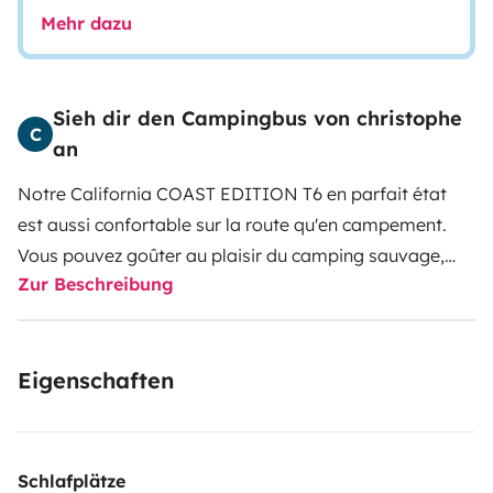
Mehr dazu
Sieh dir den Campingbus von christophe
C
an
Notre California COAST EDITION T6 en parfait état
est aussi confortable sur la route qu'en campement.
Vous pouvez goûter au plaisir du camping sauvage,
Zur Beschreibung
dans des spots incroyables. Parfait et discret pour
accès parking souterrain lors des visites en ville ou
accès parking hauteur limité (>2M)
Eigenschaften
Il permet d'y faire dormir 4 personnes grâce au toit
rétractable. En dormant en haut, vous pourrez
bénéficier d'un sommier très confortable.
L'aménagement intérieur prévoit un mode salon avec
Schlafplätze