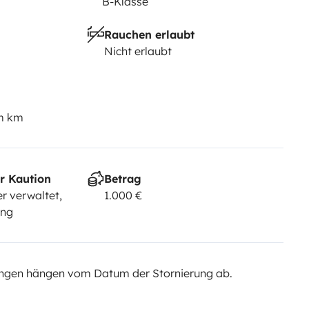
B-Klasse
Rauchen erlaubt
Nicht erlaubt
em km
r Kaution
Betrag
r verwaltet,
1.000 €
ung
ngen hängen vom Datum der Stornierung ab.