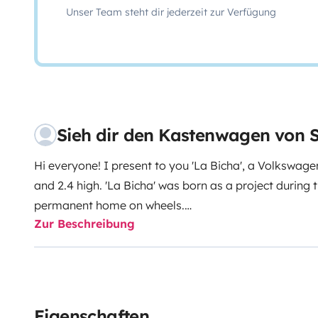
Unser Team steht dir jederzeit zur Verfügung
Sieh dir den Kastenwagen von 
Hi everyone! I present to you 'La Bicha', a Volkswag
and 2.4 high. 'La Bicha' was born as a project during
permanent home on wheels.
Zur Beschreibung
The Bicha has:
3 seats
for driving
a 1.80 x 1.40 bed
comfortably and even 3, a little tight.
Integral bathr
Fixed gas cooker
85L fridge
Webasto heating
which
in a few minutes
3 solar panels of 160
w each, which 
The dining area has two stools with an adaptable tabl
Eigenschaften