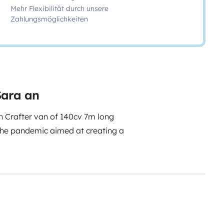
Mehr Flexibilität durch unsere
Zahlungsmöglichkeiten
Sara an
en Crafter van of 140cv 7m long
 the pandemic aimed at creating a
 where 2 people fit very
oom with
shower and hot water
 allows heating the entire space
offers total electrical autonomy.
e. It is the
Lagoon table
that