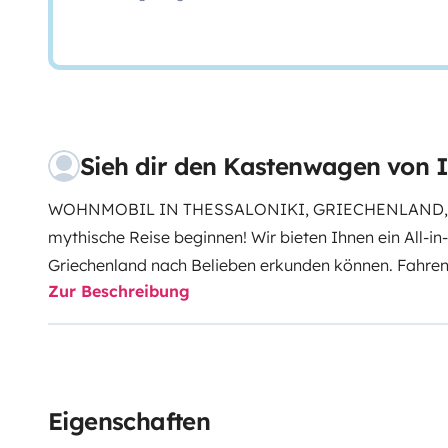
Sieh dir den Kastenwagen von 
WOHNMOBIL IN THESSALONIKI, GRIECHENLAND,
mythische Reise beginnen! Wir bieten Ihnen ein All-i
Griechenland nach Belieben erkunden können. Fahre
Zur Beschreibung
Camper-Vans zu Ihrem nächsten Ziel und genießen Sie
OPEL VIVARO Campingbus is für Sie da. Der Rücksitz 
Ihnen einen erholsamen Schlaf zu bieten, sowie das 
aus!
Unser Wohnmobil ist mit folgenden Eigenschafte
6
Schlafplätze: 4
Pop-up-Dach
Sitzbank
Solarpanel
USB
Eigenschaften
für die Stromversorgung
Dieselheizung
36L Kompress