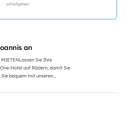
schiefgehen
Ioannis an
 MIETEN
Lassen Sie Ihre
n-One-Hotel auf Rädern, damit Sie
n Sie bequem mit unseren
 die Natur.
Die Unterkunft
Der
verwandelt sich in ein Bett, um
Bett im Pop-up-Dach. Probier es
n ausgestattet:
Reisesitze:
-Ladegerät
Externe Steckdose
or