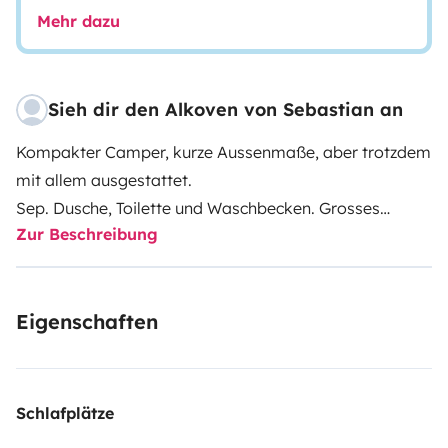
Mehr dazu
Sieh dir den Alkoven von Sebastian an
Kompakter Camper, kurze Aussenmaße, aber trotzdem
mit allem ausgestattet.
Sep. Dusche, Toilette und Waschbecken. Grosses
Zur Beschreibung
Kleiderfach, Staukästen und 4 - Sitzgruppe. Kpl. Küche.
Eigenschaften
Schlafplätze