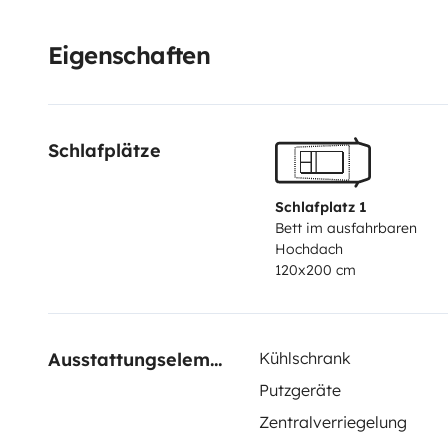
chairs & table, portable gas hob and 2 gas cartridges
145635706000
EOT: 0933E81000178801
Eigenschaften
Schlafplätze
Schlafplatz 1
Bett im ausfahrbaren
Hochdach
120x200 cm
Ausstattungselemente
Kühlschrank
Putzgeräte
Zentralverriegelung