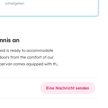
schiefgehen
nnis an
 and is ready to accommodate
tdoors from the comfort of our
ervan comes equipped with the
, pop up roof, seat bed, roof bed,
 kitchenware, cleaning kit,
 2 USB ports, external socket for
Eine Nachricht senden
 travel and camping guide for
le. WC optional as
els, sleeping bags, outdoor