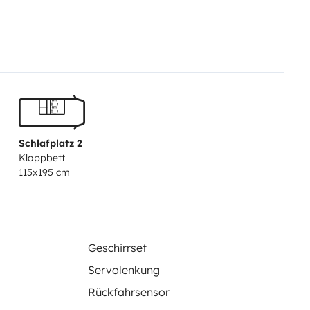
 are included.
Registration no.:
Schlafplatz 2
Klappbett
115x195 cm
Geschirrset
Servolenkung
Rückfahrsensor