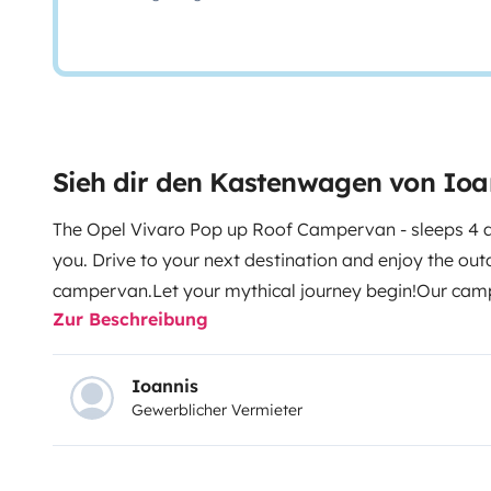
Sieh dir den Kastenwagen von Ioa
The Opel Vivaro Pop up Roof Campervan - sleeps 4
you. Drive to your next destination and enjoy the ou
campervan.
Let your mythical journey begin!
Our camp
Zur Beschreibung
following features:
Travel seats: 5, Sleeping places: 4
38L compressor fridge, 45L water tank, gas hob, sink,
pillows, outdoor shower, solar panel, service battery,
Ioannis
Gewerblicher Vermieter
electrical supply, 220V camping cable, diesel heater,
Greece, fire extinguisher, first aid kit, warning triang
extra.
Comprehensive insurance, bed linen, beach tow