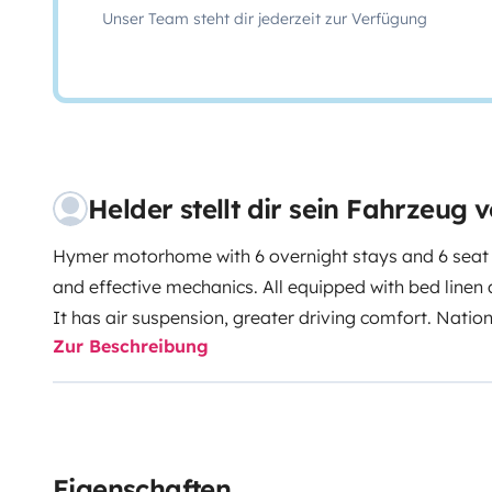
Unser Team steht dir jederzeit zur Verfügung
Helder stellt dir sein Fahrzeug v
Hymer motorhome with 6 overnight stays and 6 seat be
and effective mechanics.
All equipped with bed linen
It has air suspension, greater driving comfort.
Nation
Zur Beschreibung
rentals longer than 5 days.
I can provide a transfer se
Guimarães (plus cost)
Eigenschaften