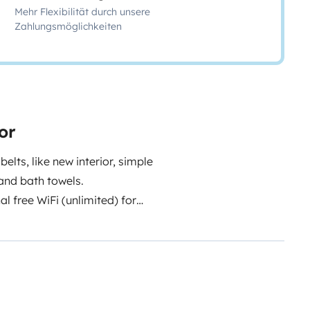
Mehr Flexibilität durch unsere
Zahlungsmöglichkeiten
or
lts, like new interior, simple
 and bath towels.
al free WiFi (unlimited) for
rvice from Porto airport to