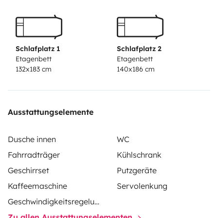
Cámara trasera y placas solares.
Schlafplatz 1
Schlafplatz 2
Etagenbett
Etagenbett
132x183 cm
140x186 cm
Ausstattungselemente
Dusche innen
WC
Fahrradträger
Kühlschrank
Geschirrset
Putzgeräte
Kaffeemaschine
Servolenkung
Geschwindigkeitsregelung
Zu allen Ausstattungselementen