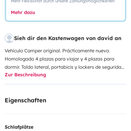
Mehr Flexibilität durch unsere Zahlungsmöglichkeiten
Mehr dazu
Sieh dir den Kastenwagen von david an
Vehículo Camper original. Prácticamente nuevo.
Homologado 4 plazas para viajar y 4 plazas para
dormir.
Toldo lateral, portabicis y lockers de seguridad
Zur Beschreibung
Thule en todas las puertas. Cierre centralizado.
Dos
camas dobles traseras en litera con colchones
individuales (4) lo que da la posibilidad de liberar
Eigenschaften
espacio si sólo hay 2 o 3 ocupantes en el vehículo o se
pueden retirar los 2 de abajo y así tener un garaje más
extenso.
Asientos delanteros giratorios, nevera,
lavabo con ducha, control de velocidad y limitador.
Schlafplätze