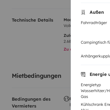
Außen
Technische Details
Modell:
Fahrradträger
Volkswagen Transporter T
Zulässiges Gesamtgewi
2.680 kg
Campingtisch f
Zu allen technischen De
Anhängerkuppl
Energie 
Mietbedingungen
Energietyp
Wasserhitzer/H
Gas
Bedingungen des 
Reisen im Ausland
Kühlschrank En
Erlaubt
Vermieters