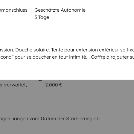
B-Klasse
romanschluss
Geschätzte Autonomie
Rauchen erlaubt
5 Tage
Nicht erlaubt
ssion. Douche solaire. Tente pour extension extérieur se fixa
em km
cond" pour se doucher en tout intimité... Coffre à rajouter s
r Kaution
Betrag
r verwaltet,
2.000 €
ngen hängen vom Datum der Stornierung ab.