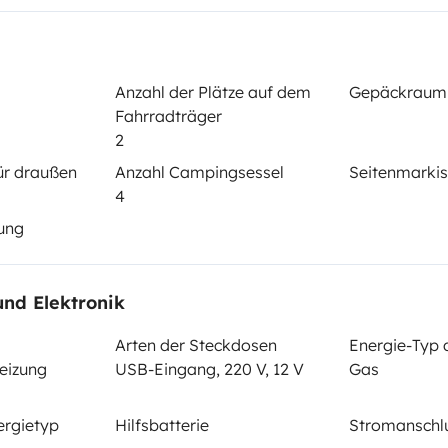
Datum der Erstzulassung:
Anzahl der Plätze auf dem
Gepäckraum
4 2,5l TDI
2000
Fahrradträger
2
cht:
Höhe
1,94 m
ür draußen
Anzahl Campingsessel
Seitenmarki
4
tails
ung
und Elektronik
Arten der Steckdosen
Energie-Typ 
eizung
USB-Eingang, 220 V, 12 V
Gas
Führerschein (Vorder- und
ergietyp
Hilfsbatterie
Stromanschl
Rückseite)