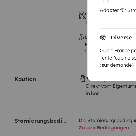
12 V
Adapter für St
Tiere erlaubt
Nicht erlaubt
Diverse
Überschreitung der
Kilometerpauschale
Guide France pa
0,25 € pro zusätzlich
Tente "cabine se
(sur demande)
Kaution
Zahlungsweise(n) de
Direkt vom Eigentüme
in bar
Stornierungsbedingungen
Die Stornierungsbedingu
Zu den Bedingungen