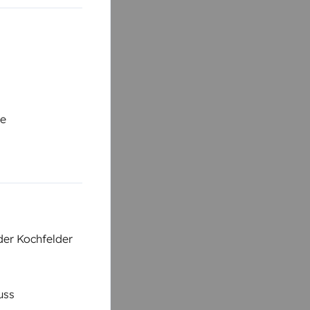
se
der Kochfelder
uss