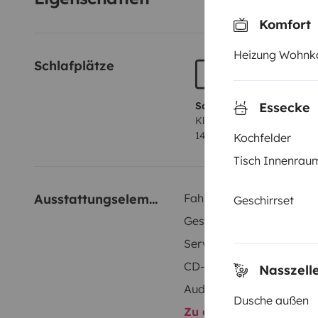
En plus le guide France passion pour stationner et pa
Komfort
vignerons agriculteurs, paysans dans toute la France
Venez alors découvrir la Van life !
Heizung Wohnk
Schlafplätze
Essecke
Schlafplatz 1
Klappbett
140x190 cm
Kochfelder
Tisch Innenrau
Ausstattungselemente
Fahrradträger
Geschirrset
Geschirrset
Servolenkung
CD-Player
Nasszell
Audio-Anschluss
Dusche außen
Zu allen Ausstattungs