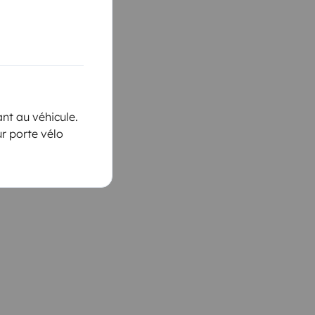
nt au véhicule.
ur porte vélo