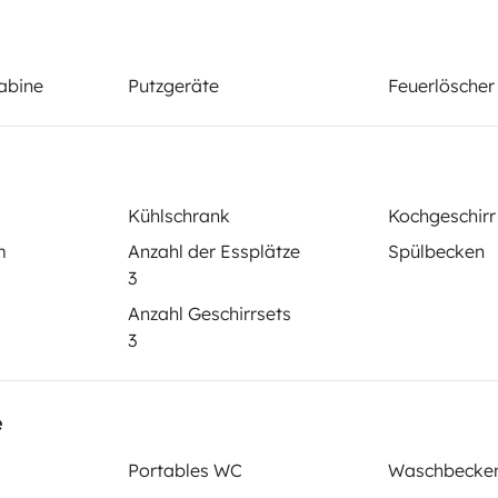
sser la nuit gratuitement chez des
.
abine
Putzgeräte
Feuerlöscher
Schlafplatz 2
Querbett
60x150 cm
Kühlschrank
Kochgeschirr
m
Anzahl der Essplätze
Spülbecken
3
Kühlschrank
Anzahl Geschirrsets
3
Putzgeräte
Autoradio
Bluetooth
e
Portables WC
Waschbecke
elementen