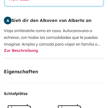
Sieh dir den Alkoven von Alberto an
A
Viaja sintiéndote como en casa. Autocaravana a
estrenar, con todas las comodidades que te puedas
imaginar. Amplia y cómoda para viajar en familia o
Zur Beschreibung
con amigos. Nuestra autocaravana está equipada
para que no te falte de nada: vajilla, ropa de cama y
de baño (opcional), cafetera, un televisor. Y si quieres
Eigenschaften
traer cualquier otro pequeño electrodoméstico puedes
hacerlo, ya que tenemos enchufes a 220V.
Disfruta de tu libertad.
Schlafplätze