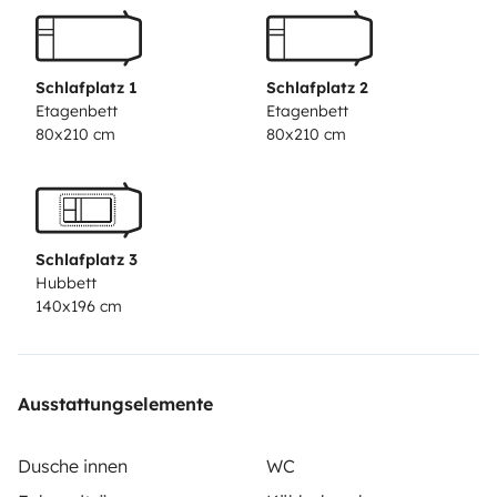
High-End Lautsprecher mit Hochton und Tiefton
Lautsprecher. Schalldämmpaket, Dieselmotor, 2,8 Liter.
9,5 -11,5 Liter/ 100 km je nach Fahrweise. Es kann auch
Schlafplatz 1
Schlafplatz 2
einige Tage autark unterwegs sein; In Corona-Zeiten
Etagenbett
Etagenbett
80x210 cm
80x210 cm
unabhängig stehen—sehr nützlich Raumbad mit
separater Dusche und 150 Liter Frischwasser. 3-
Flammen-Kochfeld mit Dunstabzugshaube. Große
Aufbaubatterie mit Ladebooster, 12 V Solaranlage,
Schlafplatz 3
220 Volt Wechselrichter für Kleinverbraucher – Laptop
Hubbett
usw. 150 Watt. 4 Personen finden dort bequem Platz-
140x196 cm
auch bei schlechtem Wetter. Auf den beiden Rücksitzen
sind 3-Punkt-Gurte.
Es hat ein abteilbares Raumbad
mit separater Dusche Spiegelschrank und Waschtisch.
Ausstattungselemente
Im Bad ist ein Lüfter in der Decke. Auf dem großen
Hubbett mit einer Breite von 1,40 m x 1,96 m finden 2
Dusche innen
WC
Personen bequem Platz. Schnarcher könne auch