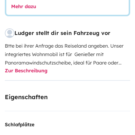
Mehr dazu
Ludger stellt dir sein Fahrzeug vor
Btte bei ihrer Anfrage das Reiseland angeben. Unser
integriertes Wohnmobil ist für Genießer mit
Panoramawindschutzscheibe, ideal für Paare oder
Zur Beschreibung
Familien mit zwei Kindern wegen der Etagenbetten. Der
Frankia ist ein Raumwunder auf 6 m Länge mit einem
Raumbad, Von daher ist es super handlich zu fahren so
Eigenschaften
wie ein Kastenwagen. Rückfahrkamera. Trotz seines
Alters funktioniert innen drin alles und ist auf dem
neuesten Stand. Im Wohnmobil ist ein hochwertiges
Becker Radio mit CD und 'Kopfhöreranschluss
Schlafplätze
Klinkenstecker' für externe Geräte wie Handy. Das hat