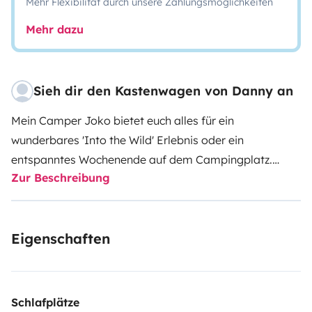
Mehr Flexibilität durch unsere Zahlungsmöglichkeiten
Mehr dazu
Sieh dir den Kastenwagen von Danny an
Mein Camper Joko bietet euch alles für ein
wunderbares 'Into the Wild' Erlebnis oder ein
entspanntes Wochenende auf dem Campingplatz.
Zur Beschreibung
Durch den großen Wassertank auf dem Dach und die
Solaranlage mit eigener Batterie und Stromversorgung
seid ihr grundsätzlich komplett unabhängig von
Eigenschaften
Campingplätzen und könnt einfach in die Wildnis
entfliehen. Der Innenraum bietet euch eine Küche mit
zwei Kochplatten, einer Spüle, einer Sitzecke mit 3-4
Plätzen (tagsüber), welche in der Nacht zum Bett
Schlafplätze