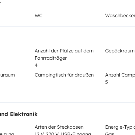
e
WC
Waschbecke
Datum der Erstzulassung:
2018
cht:
Höhe
Anzahl der Plätze auf dem
Gepäckraum
3 m
Fahrradträger
tails
4
tauraum
Campingtisch für draußen
Anzahl Camp
5
und Elektronik
Führerschein (Vorder- und
Arten der Steckdosen
Energie-Typ 
Rückseite)
eizung
12 V, 220 V, USB-Eingang
Gas