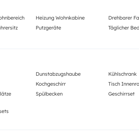
ohnbereich
Heizung Wohnkabine
Drehbarer Fa
hrersitz
Putzgeräte
Täglicher Be
Schlafplatz 2
Zentralbett
140x190 cm
Dunstabzugshaube
Kühlschrank
Kochgeschirr
Tisch Innen
WC
lätze
Spülbecken
Geschirrset
Kühlschrank
Putzgeräte
sets
Servolenkung
g
elementen