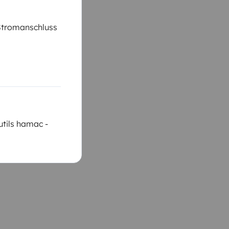
Stromanschluss
utils hamac -