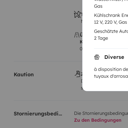
Gas
Tiere erlaubt
Kühlschrank En
Nicht erlaubt
12 V, 220 V, Gas
Geschätzte Au
Überschreitung der
2 Tage
Kilometerpauschale
0,25 € pro zusätzlich
Diverse
à disposition de
Kaution
Zahlungsweise(n) de
tuyaux d'arrosa
Direkt vom Eigentüme
scheck, in bar
Stornierungsbedingungen
Die Stornierungsbedingu
Zu den Bedingungen