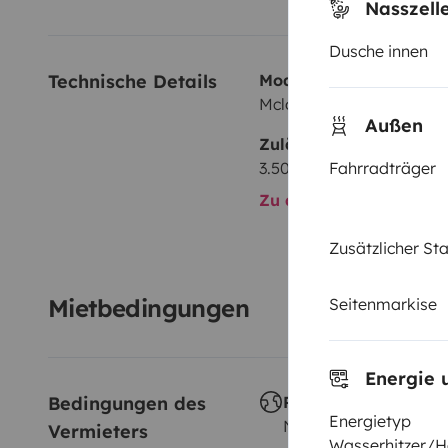
Nasszell
Dusche innen
Technische Details
Modell:
Mclouis MC4
Außen
Zulässiges Gesamtgewi
Fahrradträger
3.500 kg
Zu allen technischen De
Zusätzlicher S
Mietbedingungen
Seitenmarkise
Energie 
Bedingungen des 
Reisen im Ausland
Energietyp
Nicht erlaubt
Vermieters
Wasserhitzer/H