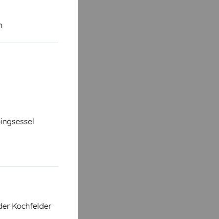
n
ingsessel
der Kochfelder