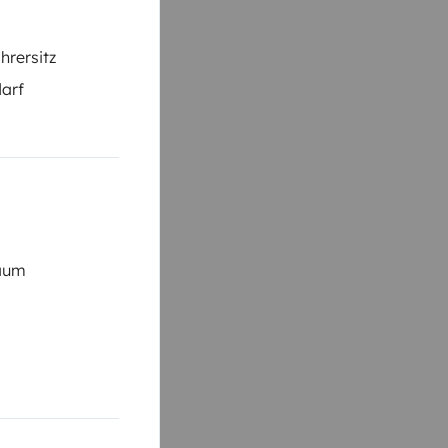
hrersitz
darf
raum