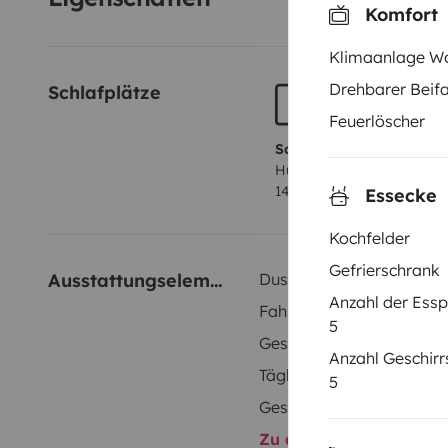
Komfort
Klimaanlage W
Drehbarer Beifa
Schlafplätze
Feuerlöscher
Schlafplatz 1
Hubbett
140x190 cm
Essecke
Kochfelder
Gefrierschrank
Ausstattungselemente
Dusche innen
Anzahl der Essp
Fahrradträger
5
Geschirrset
Anzahl Geschirr
Täglicher Bedarf
5
Geschwindigkeitsregelun
Zu allen Ausstattungs