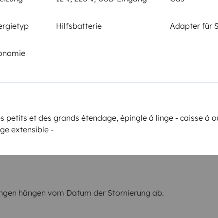
B-Klasse
Rauchen erlaubt
ergietyp
Hilfsbatterie
Adapter für 
Nicht erlaubt
tonomie
em km
s petits et des grands étendage, épingle à linge - caisse à o
r Kaution
Betrag
ge extensible -
r verwaltet,
2.000 €
ngen hängen vom Datum der Stornierung ab.