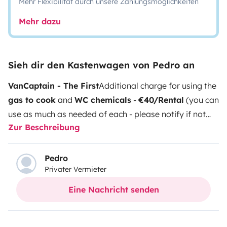
Mehr Flexibilität durch unsere Zahlungsmöglichkeiten
Mehr dazu
Sieh dir den Kastenwagen von Pedro an
VanCaptain - The First
Additional charge for using the
gas to cook
and
WC chemicals
-
€40/Rental
(you can
use as much as needed of each - please notify if not
Zur Beschreibung
required).
Main features;
Inside toilet with hot water
shower;
Huge and extremely comfortable fixed double
bed (195 x 140 cm);
Exterior awning (FIAMMA
Pedro
Privater Vermieter
F65S);
Compressor 45L fridge, 12V;
Rear
camera;
Endless storage.
In this classic Transit model,
Eine Nachricht senden
VanCaptain was born from a long time dream and it
was planned and built during the year of 2019.
It was