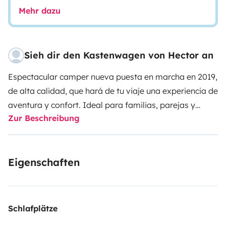
Mehr dazu
Sieh dir den Kastenwagen von Hector an
Espectacular camper nueva puesta en marcha en 2019,
de alta calidad, que hará de tu viaje una
experiencia de
aventura y confort
. Ideal para familias, parejas y
Zur Beschreibung
salidas con amigos.
Descubre con ella paisajes, montañas, lagos , playas y
pueblos. Diusfruta de amaneceres y atardeceres, y de
Eigenschaften
la
libertad
de viajar sin límite.
Las dimensiones de la camper te permitiran
desplazarte por pueblos y ciudades y aparcar con
facilidad. A su vez, su interior espacioso y cuidado te
Schlafplätze
ofrece un óptimo almacenamiento y adecuada