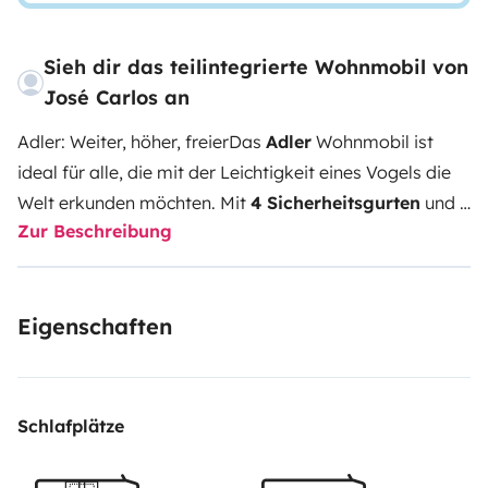
Sieh dir das teilintegrierte Wohnmobil von
José Carlos an
Adler: Weiter, höher, freier
Das
Adler
Wohnmobil ist
ideal für alle, die mit der Leichtigkeit eines Vogels die
Welt erkunden möchten. Mit
4 Sicherheitsgurten
und
4
Zur Beschreibung
Schlafplätzen
bietet es die perfekte Kombination aus
Autonomie und Komfort — für Abenteuer mit der
Familie, zu zweit oder mit Freunden, stets dem Horizont
Eigenschaften
entgegen.
Ausgestattet mit Küche (Herd, Kühlschrank),
Bad mit Dusche und WC sowie durchdachten
Ruhebereichen, lädt der Adler dazu ein, abzuheben –
auch mit beiden Füßen auf der Straße.
🎒
Optionale
Schlafplätze
Extras für eine individuelle Reise:
• Küchen-Set (28 €)
– Besteck, Teller, Gläser, Töpfe usw. • Bettwäsche-Set