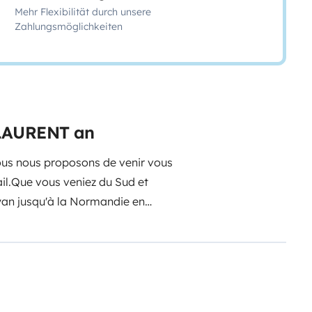
Mehr Flexibilität durch unsere
Zahlungsmöglichkeiten
 LAURENT an
us nous proposons de venir vous
il.
Que vous veniez du Sud et
oyan jusqu'à la Normandie en
our explorer l'estuaire de la
o - stationné à 25 min de Royan -
 panoramique, idéal pour 2 ou 3
 vous permettra d'accéder à de
 de circuler et de vous garer