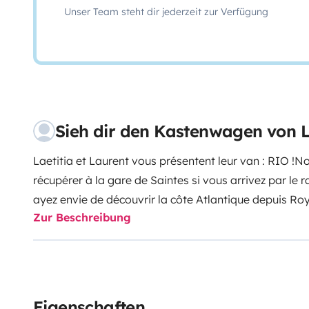
Unser Team steht dir jederzeit zur Verfügung
Sieh dir den Kastenwagen von
Laetitia et Laurent vous présentent leur van : RIO !
No
récupérer à la gare de Saintes si vous arrivez par le ra
ayez envie de découvrir la côte Atlantique depuis R
Zur Beschreibung
passant par la Bretagne, ou que vous veniez du Nord p
gironde, le Sud ouest et l'Espagne, n'hésitez plus, Ri
est fait pour vous !
Véhicule haut de gamme, avec toit
personnes, son gabarit compact (L < 6 m , H < 2,6 m)
beaux spots en pleine nature tout en vous permettant
Eigenschaften