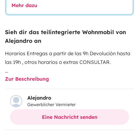
Mehr dazu
Sieh dir das teilintegrierte Wohnmobil von
Alejandro an
Horarios Entregas a partir de las 9h Devolución hasta
las 19h , otros horarios o extras CONSULTAR.
Zur Beschreibung
La familia alquila mi furgo crece con una Giottiline
siena 385 magnífica perfilada de 7 metros, con todas
las comodidades, tiene 5 plazas de dia y noche, varias
Alejandro
Gewerblicher Vermieter
configuraciones nocturnas, cama doble 135, dos camas
traseras individuales, o cama de 210*210!! + Cama
Eine Nachricht senden
eléctrica doble en el techo. Ducha separada, salón muy
acogedor, disfruta como en casa. Además dispone de