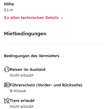
• 🔌 Alargador y enchufeAccesorios y opciones extra:•
Höhe
Aeropuerto (+70€/ alquiler)
3,1 m
• Sillas y mesa plegables para exterior 🏕(+20
Zu allen technischen Details
euros/alquiler)• Sabanas y edredones🛏
(+35euros/alquiler) Cualquier duda antes de tu viaje,
Mietbedingungen
nosotros te la resolvemos, ¡¡¡tú sólo preocúpate por
disfrutar!!!!😀😀
Bedingungen des Vermieters
Reisen im Ausland
Nicht erlaubt
Führerschein (Vorder- und Rückseite)
B-Klasse
Tiere erlaubt
Nicht erlaubt