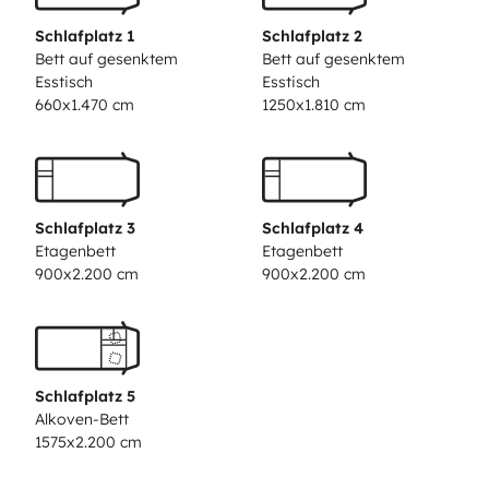
awning › Radio with USB › Electric cable › Full
Schlafplatz 1
Schlafplatz 2
insurance coverage › Bicycle rack › Propane gas
Bett auf gesenktem
Bett auf gesenktem
Esstisch
Esstisch
bottles › Pan and broom › European road assistance
660x1.470 cm
1250x1.810 cm
› Water hose.
Schlafplatz 3
Schlafplatz 4
Etagenbett
Etagenbett
900x2.200 cm
900x2.200 cm
Schlafplatz 5
Alkoven-Bett
1575x2.200 cm