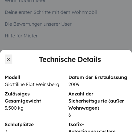
Wohnmobil mieten
Deine ersten Schritte mit dem Wohnmobil
Die Bewertungen unserer User
Hilfe für Mieter
Technische Details
VERMIETER
Wohnmobil vermieten
Modell
Datum der Erstzulassung
Mietvertrag
Giottiline Fiat Weinsberg
2009
Zulässiges
Anzahl der
Mietversicherung
Gesamtgewicht
Sicherheitsgurte (außer
Mietpannenhilfe
3.500 kg
Wohnwagen)
6
Hilfe für Vermieter
Schlafplätze
Isofix-
7
Befestigungssystem