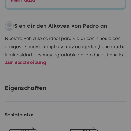
Mehr dazu
Sieh dir den Alkoven von Pedro an
Nuestro vehiculo es ideal para viajar con niños o con
amigos es muy ammplio y muy acogedor ,tiene mucha
luminosidad , es muy agradable de conducir , tiene los
Zur Beschreibung
neumaticos recien cambiados y la recarga del aire
acondicionado ,tambien dispongo de garaje para
guardar tu vehiculo , es una experiencia muy
Eigenschaften
recomendable !
Schlafplätze