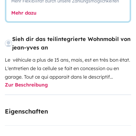
Mehr Flexibilität durch unsere Zahlungsmöglichkeiten
Mehr dazu
Sieh dir das teilintegrierte Wohnmobil von
jean-yves an
Le véhicule a plus de 15 ans, mais, est en très bon état.
L'entretien de la cellule se fait en concession ou en
garage. Tout ce qui apparait dans le descriptif
Zur Beschreibung
fonctionne . De plus, il est très propre ( nous sommes
très exigeants sur cet aspect). C'est le camping car
idéal pour 2 voyageurs (le lit dinette existe mais n'est
Eigenschaften
pas utilisable).
Le véhicule est facile à conduire (pas
trop long), suffisamment puissant pour faire un
dépassement si nécessaire, la consommation de